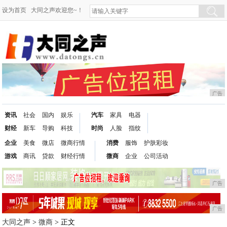
设为首页
大同之声欢迎您~！
广告
资讯
社会
国内
娱乐
汽车
家具
电器
财经
新车
导购
科技
时尚
人脸
指纹
企业
美食
微店
微商行情
消费
服饰
护肤彩妆
游戏
商讯
贷款
财经行情
微商
企业
公司活动
广告
广告
大同之声
>
微商
> 正文