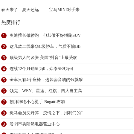
春天来了，夏天还远
宝马MINI对手来
热度排行
1
奥迪擅长做轿跑，但却做不好轿跑SUV
2
这几款二线豪华C级轿车，气质不输BB
3
顶级男人的谈资 美国“抖音”上最受欢
4
连续12个月销量为0，众泰SR9为何
5
全车只有4个座椅，选装套音响的钱就够
6
领克、WEY、星途、红旗，四大自主高
7
朝拜神物小心烫手 Bugatti布加
8
斑马会员沈丹萍：疫情之下，用我们的“
9
汾阳市冀朗然电器营业中心