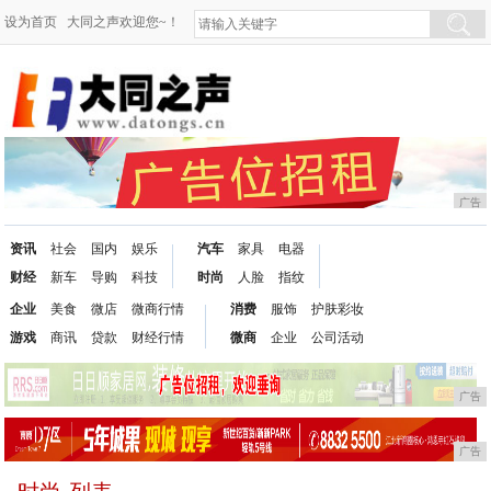
设为首页
大同之声欢迎您~！
广告
资讯
社会
国内
娱乐
汽车
家具
电器
财经
新车
导购
科技
时尚
人脸
指纹
企业
美食
微店
微商行情
消费
服饰
护肤彩妆
游戏
商讯
贷款
财经行情
微商
企业
公司活动
广告
广告