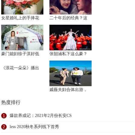
女星婚礼上的手捧花
二十年后的经典？这
豪门媳妇徐子淇好低
张韶涵私下这么豪？
《浪花一朵朵》播出
戚薇夫妇合体出游，
热度排行
1
爆款养成记：2021年2月份长安CS
2
less 2020秋冬系列线下首秀