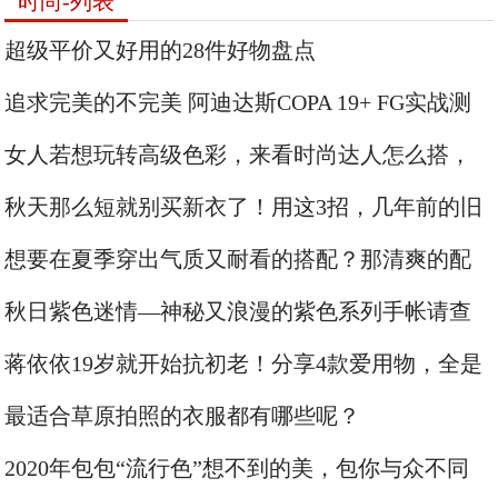
时尚-列表
超级平价又好用的28件好物盘点
追求完美的不完美 阿迪达斯COPA 19+ FG实战测
评
女人若想玩转高级色彩，来看时尚达人怎么搭，
学会才能穿得“贵”
秋天那么短就别买新衣了！用这3招，几年前的旧
衣也能穿出新感觉
想要在夏季穿出气质又耐看的搭配？那清爽的配
色是关键
秋日紫色迷情—神秘又浪漫的紫色系列手帐请查
收
蒋依依19岁就开始抗初老！分享4款爱用物，全是
大牌适合轻龄肌
最适合草原拍照的衣服都有哪些呢？
2020年包包“流行色”想不到的美，包你与众不同