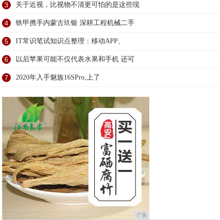
3
关于近视，比视物不清更可怕的是这些现
4
铁甲携手内蒙古玖银 深耕工程机械二手
5
IT常识笔试知识点整理：移动APP、
6
以后苹果可能不仅代表水果和手机 还可
7
2020年入手魅族16SPro,上了
广告