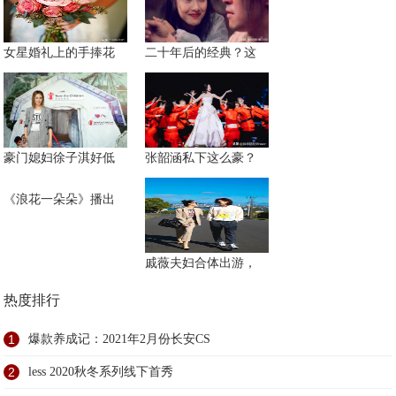
女星婚礼上的手捧花
二十年后的经典？这
豪门媳妇徐子淇好低
张韶涵私下这么豪？
《浪花一朵朵》播出
戚薇夫妇合体出游，
热度排行
1
爆款养成记：2021年2月份长安CS
2
less 2020秋冬系列线下首秀