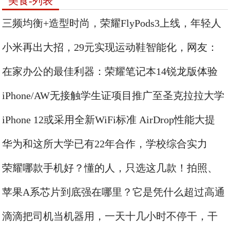
美食-列表
三频均衡+造型时尚，荣耀FlyPods3上线，年轻人
的首选
小米再出大招，29元实现运动鞋智能化，网友：
耐克怎么活
在家办公的最佳利器：荣耀笔记本14锐龙版体验
iPhone/AW无接触学生证项目推广至圣克拉拉大学
iPhone 12或采用全新WiFi标准 AirDrop性能大提
升？
华为和这所大学已有22年合作，学校综合实力
强，毕业生质量高
荣耀哪款手机好？懂的人，只选这几款！拍照、
游戏全面碾压同价位
苹果A系芯片到底强在哪里？它是凭什么超过高通
骁龙和华为的？
滴滴把司机当机器用，一天十几小时不停干，干