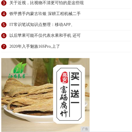
3
关于近视，比视物不清更可怕的是这些现
4
铁甲携手内蒙古玖银 深耕工程机械二手
5
IT常识笔试知识点整理：移动APP、
6
以后苹果可能不仅代表水果和手机 还可
7
2020年入手魅族16SPro,上了
广告