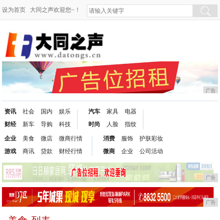
设为首页
大同之声欢迎您~！
广告
资讯
社会
国内
娱乐
汽车
家具
电器
财经
新车
导购
科技
时尚
人脸
指纹
企业
美食
微店
微商行情
消费
服饰
护肤彩妆
游戏
商讯
贷款
财经行情
微商
企业
公司活动
广告
广告