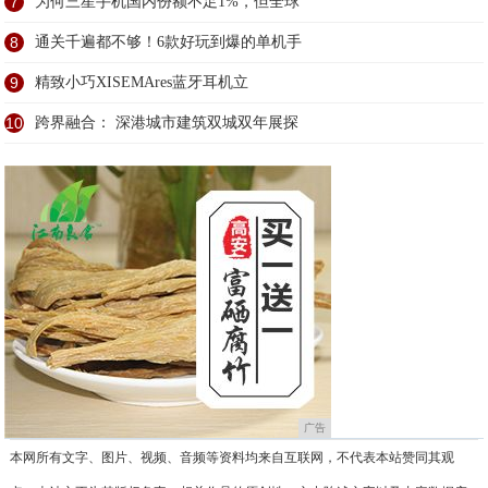
7
为何三星手机国内份额不足1%，但全球
8
通关千遍都不够！6款好玩到爆的单机手
9
精致小巧XISEMAres蓝牙耳机立
10
跨界融合： 深港城市建筑双城双年展探
广告
本网所有文字、图片、视频、音频等资料均来自互联网，不代表本站赞同其观