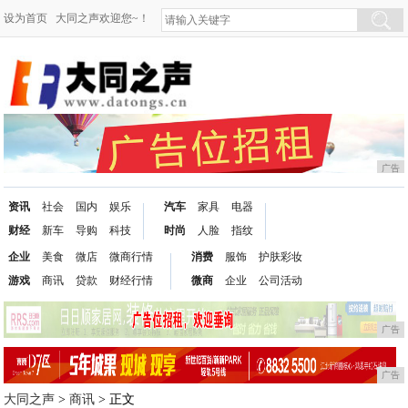
设为首页
大同之声欢迎您~！
广告
资讯
社会
国内
娱乐
汽车
家具
电器
财经
新车
导购
科技
时尚
人脸
指纹
企业
美食
微店
微商行情
消费
服饰
护肤彩妆
游戏
商讯
贷款
财经行情
微商
企业
公司活动
广告
广告
大同之声
>
商讯
> 正文