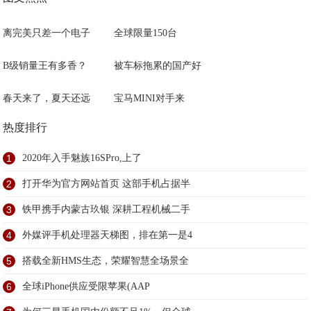
离完美只差一个电子
全球限量150台
B级销量王有多香？
被车标拖累的国产好
春天来了，夏天还远
宝马MINI对手来
热度排行
1
2020年入手魅族16SPro,上了
2
打开华为官方网站首页 这部手机占据半
3
铁甲携手内蒙古玖银 深耕工程机械二手
4
外媒评手机处理器天梯图，排在第一是4
5
搭载全新HMS生态，荣耀智慧全场景全
6
全球iPhone供应受限苹果(AAP