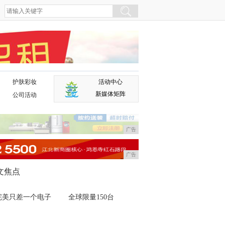
护肤彩妆
活动中心
广告
新媒体矩阵
公司活动
广告
广告
文焦点
完美只差一个电子
全球限量150台