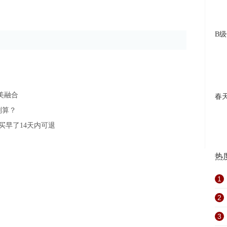
B
美融合
春
划算？
买早了14天内可退
热
1
2
3