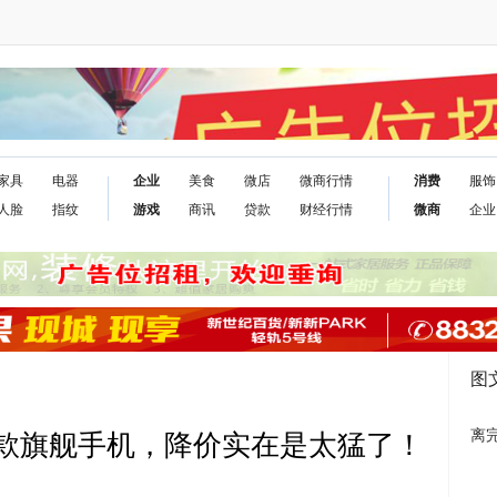
家具
电器
企业
美食
微店
微商行情
消费
服饰
人脸
指纹
游戏
商讯
贷款
财经行情
微商
企业
图
离
一款旗舰手机，降价实在是太猛了！