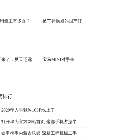
级销量王有多香？
被车标拖累的国产好
天来了，夏天还远
宝马MINI对手来
度排行
2020年入手魅族16SPro,上了
打开华为官方网站首页 这部手机占据半
铁甲携手内蒙古玖银 深耕工程机械二手