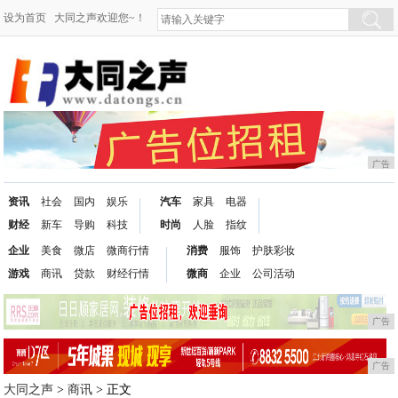
设为首页
大同之声欢迎您~！
广告
资讯
社会
国内
娱乐
汽车
家具
电器
财经
新车
导购
科技
时尚
人脸
指纹
企业
美食
微店
微商行情
消费
服饰
护肤彩妆
游戏
商讯
贷款
财经行情
微商
企业
公司活动
广告
广告
大同之声
>
商讯
> 正文