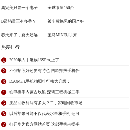
离完美只差一个电子
全球限量150台
B级销量王有多香？
被车标拖累的国产好
春天来了，夏天还远
宝马MINI对手来
热度排行
1
2020年入手魅族16SPro,上了
2
不但拍照好还要有特色 四款拍照手机任
3
DxOMark手机拍照排行榜大升级：
4
铁甲携手内蒙古玖银 深耕工程机械二手
5
废品回收利润有多大？二手家电回收市场
6
以后苹果可能不仅代表水果和手机 还可
7
打开华为官方网站首页 这部手机占据半