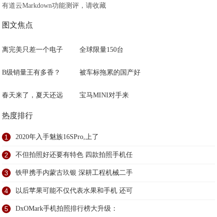
有道云Markdown功能测评，请收藏
图文焦点
离完美只差一个电子
全球限量150台
B级销量王有多香？
被车标拖累的国产好
春天来了，夏天还远
宝马MINI对手来
热度排行
1
2020年入手魅族16SPro,上了
2
不但拍照好还要有特色 四款拍照手机任
3
铁甲携手内蒙古玖银 深耕工程机械二手
4
以后苹果可能不仅代表水果和手机 还可
5
DxOMark手机拍照排行榜大升级：