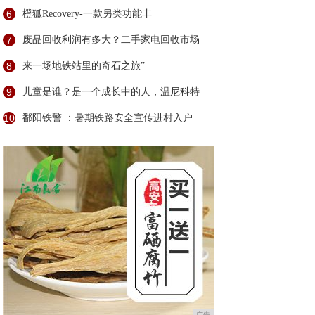
6
橙狐Recovery-一款另类功能丰
7
废品回收利润有多大？二手家电回收市场
8
来一场地铁站里的奇石之旅”
9
儿童是谁？是一个成长中的人，温尼科特
10
鄱阳铁警 ：暑期铁路安全宣传进村入户
广告