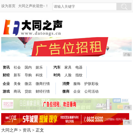
设为首页
大同之声欢迎您~！
广告
资讯
社会
国内
娱乐
汽车
家具
电器
财经
新车
导购
科技
时尚
人脸
指纹
企业
美食
微店
微商行情
消费
服饰
护肤彩妆
游戏
商讯
贷款
财经行情
微商
企业
公司活动
广告
广告
大同之声
>
资讯
> 正文