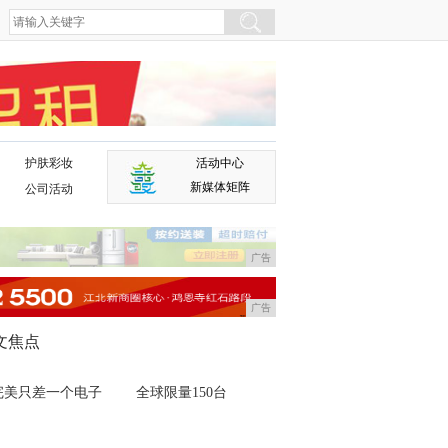
护肤彩妆
活动中心
广告
新媒体矩阵
公司活动
广告
广告
文焦点
完美只差一个电子
全球限量150台