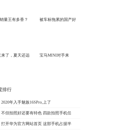
级销量王有多香？
被车标拖累的国产好
天来了，夏天还远
宝马MINI对手来
度排行
2020年入手魅族16SPro,上了
不但拍照好还要有特色 四款拍照手机任
打开华为官方网站首页 这部手机占据半