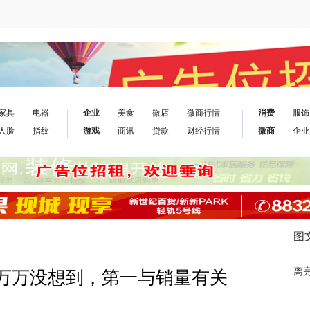
家具
电器
企业
美食
微店
微商行情
消费
服饰
人脸
指纹
游戏
商讯
贷款
财经行情
微商
企业
图
离
，万万没想到，第一与销量有关