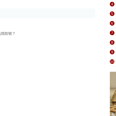
4
5
6
7
机指纹锁？
8
9
10