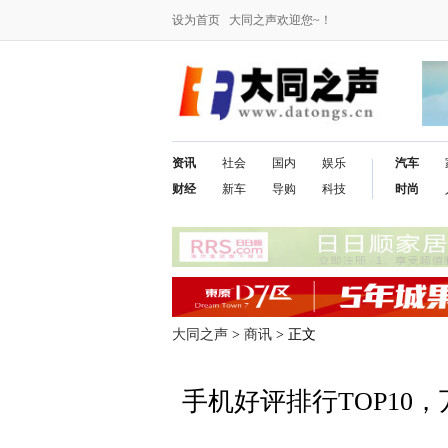
设为首页
大同之声欢迎您~！
资讯
社会
国内
娱乐
汽车
财经
新车
导购
科技
时尚
大同之声
>
商讯
> 正文
手机好评排行TOP10