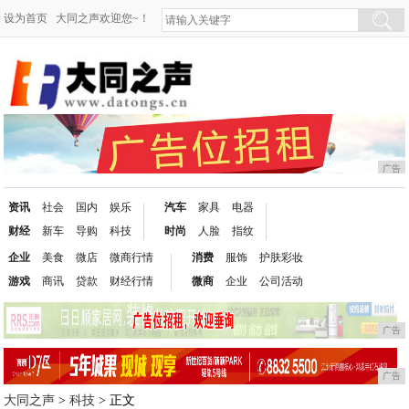
设为首页
大同之声欢迎您~！
广告
资讯
社会
国内
娱乐
汽车
家具
电器
财经
新车
导购
科技
时尚
人脸
指纹
企业
美食
微店
微商行情
消费
服饰
护肤彩妆
游戏
商讯
贷款
财经行情
微商
企业
公司活动
广告
广告
大同之声
>
科技
> 正文