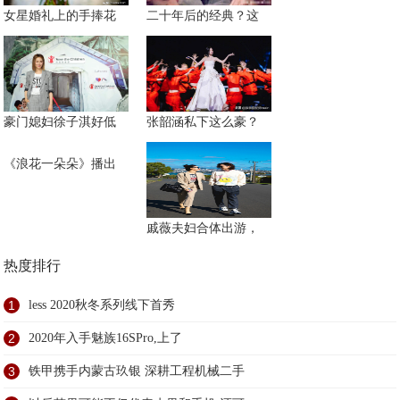
女星婚礼上的手捧花
二十年后的经典？这
豪门媳妇徐子淇好低
张韶涵私下这么豪？
《浪花一朵朵》播出
戚薇夫妇合体出游，
热度排行
1
less 2020秋冬系列线下首秀
2
2020年入手魅族16SPro,上了
3
铁甲携手内蒙古玖银 深耕工程机械二手