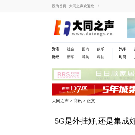
设为首页
大同之声欢迎您~！
资讯
社会
国内
娱乐
汽车
财经
新车
导购
科技
时尚
大同之声
>
商讯
> 正文
5G是外挂好,还是集成