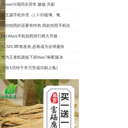
FlymeOS现同步异常,魅族:共影
第五届手机外壳（2.5/3D玻璃、氧
不但拍照好还要有特色 四款拍照手机任
DxOMark手机拍照排行榜大升级：
AGMX3即将发布,必将成为全球最快
华为王者机面临下岗Mate7标配版冰
一加X历经千辛万苦成功刷上氢2