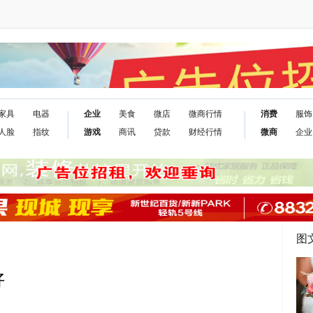
家具
电器
企业
美食
微店
微商行情
消费
服饰
人脸
指纹
游戏
商讯
贷款
财经行情
微商
企业
图
好