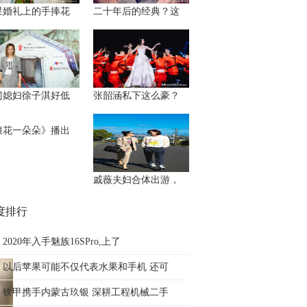
星婚礼上的手捧花
二十年后的经典？这
门媳妇徐子淇好低
张韶涵私下这么豪？
浪花一朵朵》播出
戚薇夫妇合体出游，
度排行
2020年入手魅族16SPro,上了
以后苹果可能不仅代表水果和手机 还可
铁甲携手内蒙古玖银 深耕工程机械二手