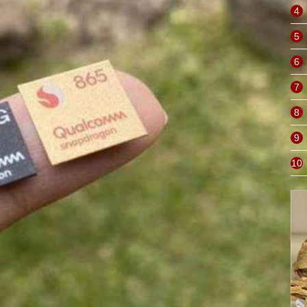
4
5
6
7
8
9
10